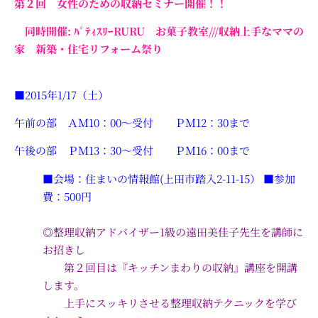
第２回 女性のための収納セミナー開催！！
同時開催: ﾊﾟﾃｨｽﾘｰRURU お菓子教室///収納上手なママの
家 新築・住宅リフォーム祭り
■2015年1/17（土）
午前の部 ＡＭ10：00～受付 ＰＭ12：30まで
午後の部 ＰＭ13：30～受付 ＰＭ16：00まで
■会場：住まいの情報館(上田市踏入2-11-15）
■参加
費：500円
◎整理収納アドバイザー1級の遠田美佳子先生を講師に
お招きし
第２回目は『キッチンまわりの収納』講座を開講
します。
上手にスッキリさせる整理収納テクニックを学び