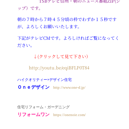
TSBテレビ信州・朝のニュース番組ZIP(ジ
ップ）です。
朝の７時から７時４５分頃の枠でわずか１５秒です
が、よろしくお願いいたします。
下記がテレビCMです。よろしければご覧になってく
ださい。
↓(クリックして見て下さい）
http://youtu.be/eqiBFLP0T84
ハイクオリティー×デザイン住宅
Ｏｎｅデザイン
http://www.one-d.jp/
住宅リフォーム・ガーデニング
リフォームワン
https://onenoie.com/