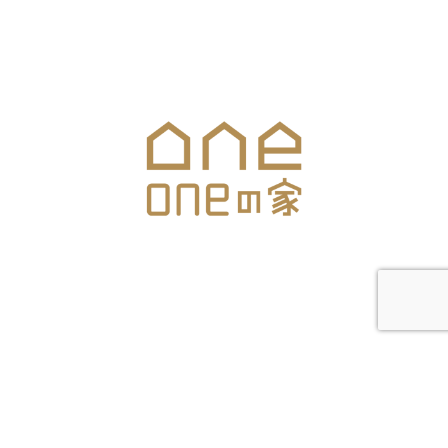
メールでのお問合せはこちら
▼ONEの家お住まいスタジオ
長野県上田市住吉40-13
SNS