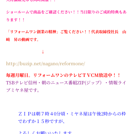
ショールームで商品をご確認ください！！当日限りのご成約特典もあ
ります！！
「リフォームワン創業の精神」ご覧ください！！代表取締役社長 山
﨑 昇の動画です。
↓
http://buzip.net/nagano/reformone/
毎週月曜日。リフォームワンのテレビＴＶCM放送中！！
TSBテレビ信州・朝のニュース番組ZIP(ジップ）・情報ライ
ブミヤネ屋です。
ＺＩＰは朝７時４0分頃・ミヤネ屋は午後2時からの枠
でわずか１５秒ですが、
よろしくお願
いいたします。