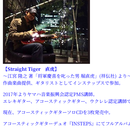
【Straight Tiger 直虎】
～江宮 隆之 著「将軍慶喜を叱った男 堀直虎」(祥伝社) より
作曲楽曲提供、ギタリストとしてインステップスで参加。
2017年よりヤマハ音楽振興会認定PMS講師。
エレキギター、アコースティックギター、ウクレレ認定講師
現在、アコースティックギターソロCDを3枚発売中。
アコースティックギターデュオ『INSTEPS』
にてフルアルバ