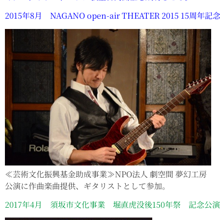
2015年8月 NAGANO open-air THEATER 2015 15周年
≪芸術文化振興基金助成事業≫NPO法人 劇空間 夢幻工房
公演に作曲楽曲提供、ギタリストとして参加。
2017年4月 須坂市文化事業 堀直虎没後150年祭 記念公演