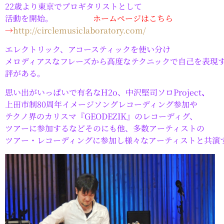
22歳より東京でプロギタリストとして
活動を開始。
ホームページはこちら
→
http://circlemusiclaboratory.com/
エレクトリック、アコースティックを使い分け
メロディアスなフレーズから高度なテクニックで自己を表現
評がある。
思い出がいっぱいで有名なH2o、中沢堅司ソロProject
、
上田市制80周年イメージソングレコーディング参加や
テクノ界のカリスマ『GEODEZIK』のレコーディグ、
ツアーに参加するなどそのにも他、多数アーティストの
ツアー・レコーディングに参加し様々なアーティストと共演