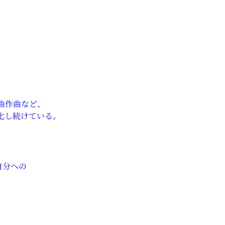
曲作曲など、
化し続けている。
自分への