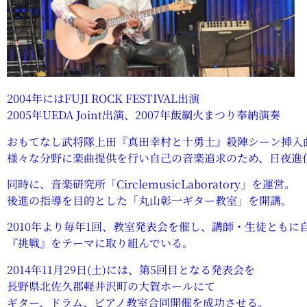
2004年にはFUJI ROCK FESTIVAL出演
2005年UEDA Joint出演、2007年飯綱火まつり奉納演奏
おもてなし武将隊上田『真田幸村と十勇士』殺陣シーン挿入
様々な分野に楽曲提供を行い自己の音楽追求のため、日夜進
同時に、音楽研究所「CirclemusicLaboratory」を運営。
後進の指導を目的とした「丸山彰一ギター教室」を開講。
2010年より毎年1回、教室発表会を催し、講師・生徒ともに
『挑戦』をテーマに取り組んでいる。
2014年11月29日(土)には、第5回目となる発表会を
長野県北佐久郡軽井沢町の大賀ホールにて
ギター、ドラム、ピアノ教室合同開催を成功させる。