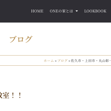
HOME
ONEの家とは
LOOKBOOK
ブログ
ホーム
»
ブログ
»
佐久市・上田市・丸山彰
教室！！