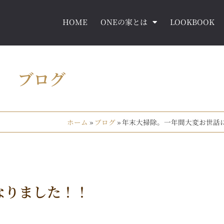
HOME
ONEの家とは
LOOKBOOK
ブログ
ホーム
»
ブログ
»
年末大掃除。一年間大変お世話
なりました！！