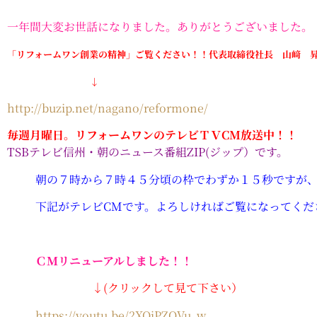
一年間大変お世話になりました。ありがとうございました。
「リフォームワン創業の精神」ご覧ください！！代表取締役社長 山﨑 
↓
http://buzip.net/nagano/reformone/
毎週月曜日。リフォームワンのテレビＴＶCM放送中！！
TSBテレビ信州・朝のニュース番組ZIP(ジップ）です。
朝の７時から７時４５分頃の枠でわずか１５秒ですが
下記がテレビCMです。よろしければご覧になってくだ
ＣＭ
リニューアル
しました！！
↓(クリックして見て下さい）
https://youtu.be/2XOjPZOVu_w