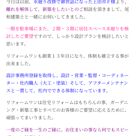
今日は以前、
水廻り改修で御世話になった上田市Ｆ様
より
、
離れを解体して、新築をしたいとのご
相談を頂きまして、尾
和建築士と一緒にお伺いしてきました。
一階を駐車場にまた、２階・３階に居住スペース水廻りを検
討したご要望
ですので、しっかり設計プランを検討したいと
思います。
リフォームワンも創業１３年目になり、体制も確立する事が
出来ました。
設計事務所登録を取得し、設計・営業・監督・コーディネー
ター・社内職人（大工・塗装）そして、アフターメンテナン
スと一貫して、社内でできる体制になっています。
リフォームワンは住宅リフォームはもちろんの事、ガーデニ
ング・新築工事とすべてのお客様のご要望に応えるために、
頑張ってまいりました。
一度のご縁を一生のご縁に。お住まいの事なら何でもスピー