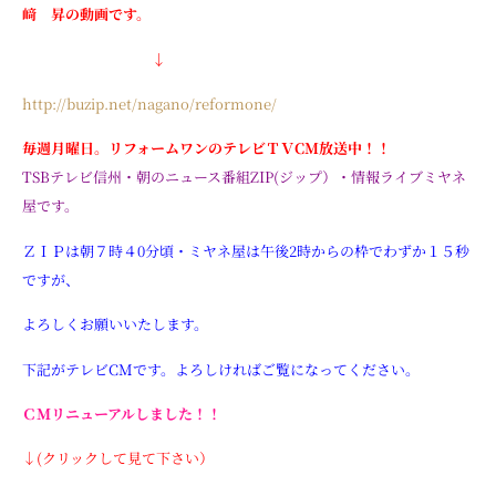
﨑 昇の動画です。
↓
http://buzip.net/nagano/reformone/
毎週月曜日。リフォームワンのテレビＴＶCM放送中！！
TSBテレビ信州・朝のニュース番組ZIP(ジップ）・情報ライブミヤネ
屋です。
ＺＩＰは朝７時４0分頃・ミヤネ屋は午後2時からの枠でわずか１５秒
ですが、
よろしくお願
いいたします。
下記がテレビCMです。よろしければご覧になってください。
ＣＭ
リニューアル
しました！！
↓(クリックして見て下さい）