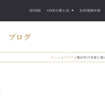
HOME
ONEの家とは
LOOKBOOK
ブログ
ホーム
»
ブログ
»
築40年の実家に遂
！