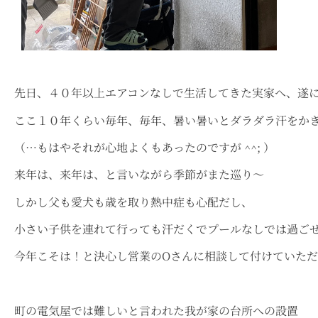
先日、４０年以上エアコンなしで生活してきた実家へ、遂
ここ１０年くらい毎年、毎年、暑い暑いとダラダラ汗をか
（…もはやそれが心地よくもあったのですが ^^; ）
来年は、来年は、と言いながら季節がまた巡り～
しかし父も愛犬も歳を取り熱中症も心配だし、
小さい子供を連れて行っても汗だくでプールなしでは過ご
今年こそは！と決心し営業のOさんに相談して付けていただ
町の電気屋では難しいと言われた我が家の台所への設置