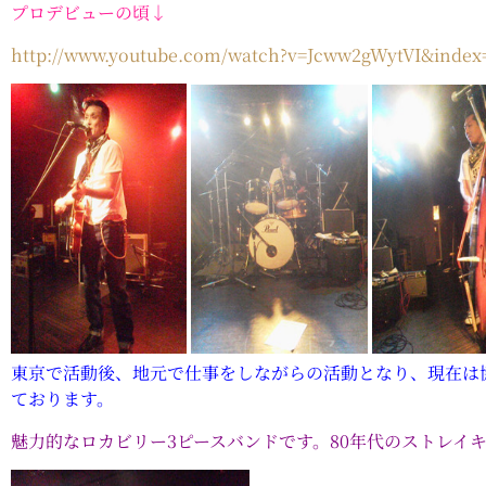
プロデビューの頃↓
http://www.youtube.com/watch?v=Jcww2gWytVI&ind
東京で活動後、地元で仕事をしながらの活動となり、現在は
ております。
魅力的なロカビリー3ピースバンドです。80年代のストレイ