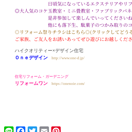
日頃気になっているエクステリアやリフォーム
◎大人気のコケ玉教室・ミニ畳教室・ファブリックパネ
是非参加して楽しんでいってくださいね
他にも落下生、駄菓子のつかみ取りのコー
◎リフォーム祭りチラシはこちら◎(クリックしてどうぞ
ご家族、ご友人をお誘いあってぜひ遊びにお越しくだ
ハイクオリティー×デザイン住宅
Ｏｎｅデザイン
http://www.one-d.jp/
住宅リフォーム・ガーデニング
リフォームワン
https://onenoie.com/
Line
Facebook
Twitter
Email
Pinterest