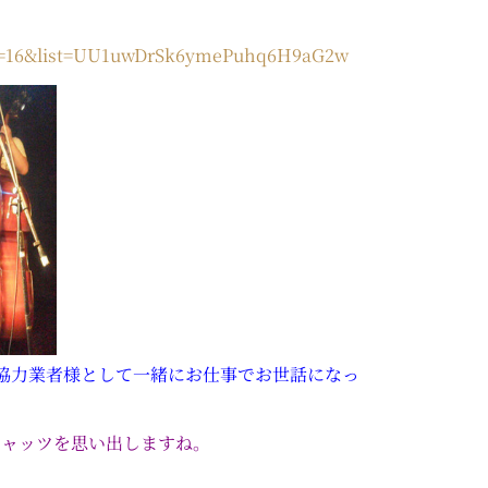
ex=16&list=UU1uwDrSk6ymePuhq6H9aG2w
協力業者様として一緒にお仕事でお世話になっ
キャッツを思い出しますね。