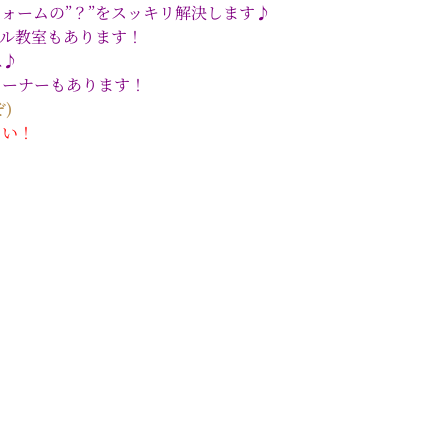
の”？”をスッキリ解決します♪
ル教室もあります！
♪
ナーもあります！
)
さい！