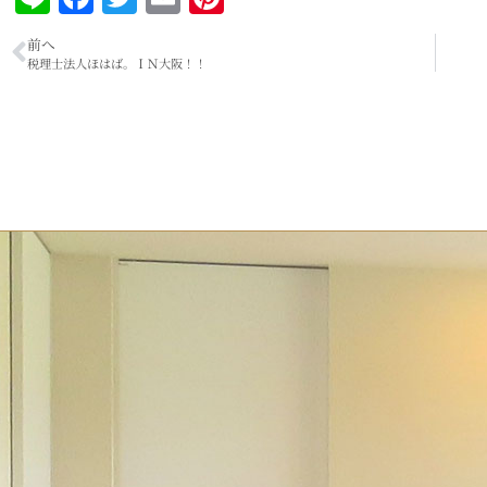
前へ
税理士法人ほはば。ＩＮ大阪！！