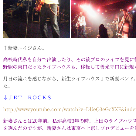
↑新妻エイジさん。
高校時代私も自分で出演したり、その後プロのライブを見に
野駅の東口だったライブハウスも、移転して善光寺口に新規
月日の流れを感じながら、新生ライブハウスＪで新妻バンド
た。
↓ＪＥＴ ＲＯＣＫＳ
http://www.youtube.com/watch?v=DUeQ3eGcXXE&ind
新妻さんとは20年前。私が高校3年の時、上田のライブハウ
を選んだのですが、新妻さんは東京へ上京しプロデビューを