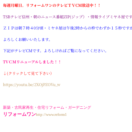
毎週月曜日。リフォームワンのテレビＴＶCM放送中！！
TSBテレビ信州・朝のニュース番組ZIP(ジップ）・情報ライブミヤネ屋で
ＺＩＰは朝７時４0分頃・ミヤネ屋は午後2時からの枠でわずか１５秒です
よろしくお願
いいたします。
下記がテレビCMです。よろしければご覧になってください。
TVＣＭ
リニューアル
しました！！
↓(クリックして見て下さい）
https://youtu.be/2XOjPZOVu_w
新築・古民家再生・住宅リフォーム・ガーデニング
リフォームワン
http://www.reform1