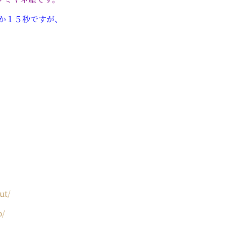
か１５秒ですが、
。
ut/
p/