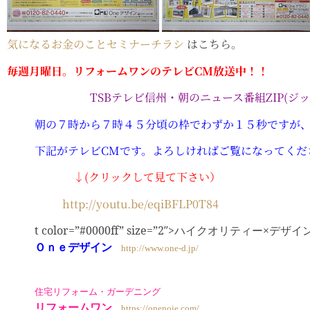
気になるお金のことセミナーチラシ
はこちら。
毎週月曜日。リフォームワンのテレビCM放送中！！
TSBテレビ信州・朝のニュース番組ZIP(ジッ
朝の７時から７時４５分頃の枠でわずか１５秒ですが
下記がテレビCMです。よろしければご覧になってくだ
↓(クリックして見て下さい）
http://youtu.be/eqiBFLP0T84
t color=”#0000ff” size=”2″>ハイクオリティー×デザ
Ｏｎｅデザイン
http://www.one-d.jp/
住宅リフォーム・ガーデニング
リフォームワン
https://onenoie.com/