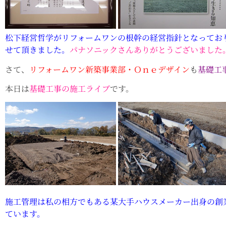
松下経営哲学がリフォームワンの根幹の経営指針となってお
せて頂きました。
パナソニックさんありがとうございました
さて、
リフォームワン新築事業部・Ｏｎｅデザイン
も
基礎工
本日は
基礎工事の施工ライブ
です。
施工管理は私の相方でもある某大手ハウスメーカー出身の創
ています。