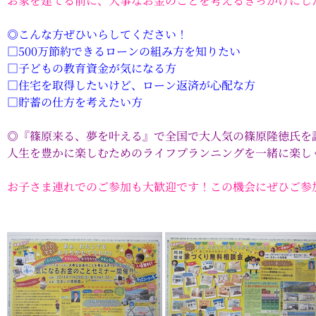
お家を建てる前に、大事なお金のことを考えるきっかけにし
◎こんな方ぜひいらしてください！
□500万節約できるローンの組み方を知りたい
□子どもの教育資金が気になる方
□住宅を取得したいけど、ローン返済が心配な方
□貯蓄の仕方を考えたい方
◎『篠原来る、夢を叶える』で全国で大人気の篠原隆徳氏を
人生を豊かに楽しむためのライフプランニングを一緒に楽し
お子さま連れでのご参加も大歓迎です！この機会にぜひご参