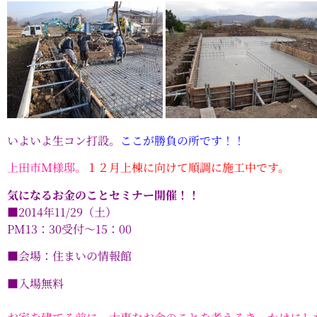
いよいよ生コン打設。
ここが勝負の所です！！
上田市Ｍ様邸。
１２月上棟に向けて順調に施工中です。
気になるお金のことセミナー開催！！
■2014年11/29（土）
PM13：30受付～15：00
■会場：住まいの情報館
■入場無料