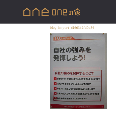
blog_import_6166362fd0a84