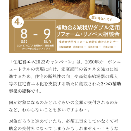
「
住宅省エネ2023キャンペーン
」は、2050年カーボンニ
ュートラルの実現に向け、家庭部門の省エネを強力に推
進するため、住宅の断熱性の向上や高効率給湯器の導入
等の住宅省エネ化を支援する新たに創設された
3つの補助
事業の総称
です。
何が対象になるのかどれぐらいの金額が交付されるのか
など、わからないことも多いですよね…。
対象だろうと進めていたら、
必須工事をしていなくて補
助金の交付外になってしまうかもしれません…！
そうな