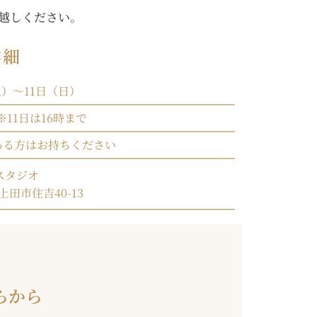
越しください。
詳細
土）～11日（日）
 ※11日は16時まで
ある方はお持ちください
スタジオ
県上田市住吉40-13
らから