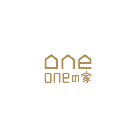
メールでのお問合せはこちら
▼ONEの家お住まいスタジオ
長野県上田市住吉40-13
SNS