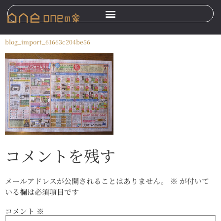
blog_import_61663c204be56
コメントを残す
メールアドレスが公開されることはありません。
※
が付いて
いる欄は必須項目です
コメント
※