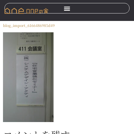
blog_import_6166486985d49